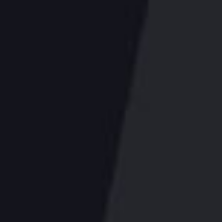
产品广泛应用于各类机械产品