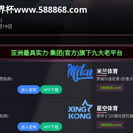
加工中心和马扎克数控卧式
本马扎克车铣复合加工中心和马扎克数控
配件
钎焊板式换热器配件
普通型机床...
镗铣加工中心，各类普通型机床...
品开发、精密模具的设计和
本公司是一家集产品开发、精密模具的设
一体的新型高科技生产企
制造、产品生产于一体的新型高科技生产
949，IS9001质量体系认
业，公司通过了TS16949，IS9001质量体
有数控车床、加工中心、日
证。主要加工设备有数控车床、加工中心
加工中心和马扎克数控卧式
本马扎克车铣复合加工中心和马扎克数控
压铸机配件
普通型机床...
镗铣加工中心，各类普通型机床...
About Us