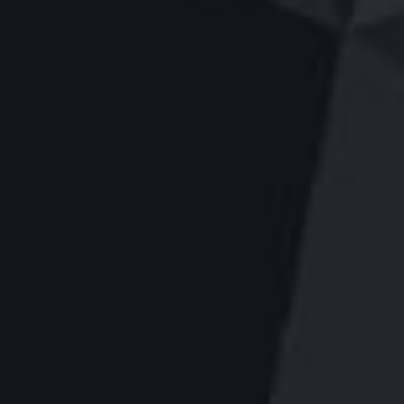
汇灵机械始终坚持以创新
01
ALWAYS ADHERE TO THE QUALITY OF
专业从事精密模具研发、设计、制造、生产
二十年来业绩显著