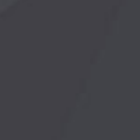
计和
本公司是一家集产品开发、精密模具的设计和
企
制造、产品生产于一体的新型高科技生产企
周到服务