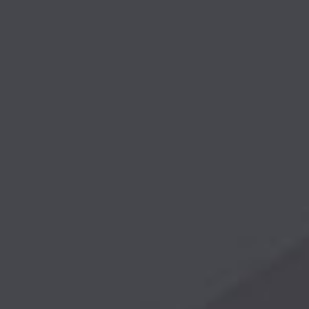
新闻资讯
大资本官网平台-（中国）官方网站
大资本官网平台-（中国）官方网站
本公司是一家集产
大资本官网平台-（中国）官方网站
制造、产品生产于
专注专业