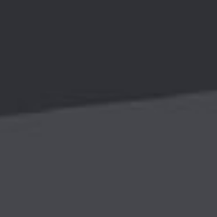
台-（中国）官方网站
ry Co., Ltd
产品中心
荣誉证书
生产设备
检测设备